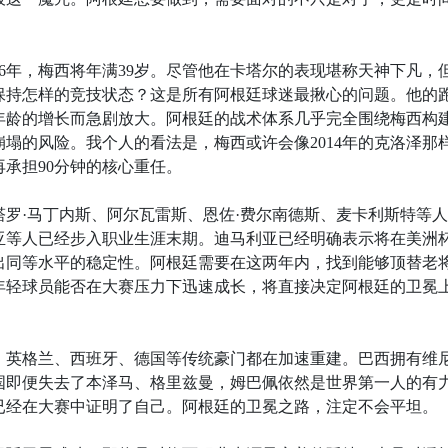
26年，梅西将年满39岁。尽管他在卡塔尔的表现堪称天神下凡，
保持怎样的竞技状态？这是所有阿根廷球迷最揪心的问题。他的
年龄的增长而急剧放大。阿根廷的战术体系几乎完全围绕梅西构
塌的风险。我个人的看法是，梅西或许会像2014年的克洛泽那
承担90分钟的核心重任。
罗·马丁内斯、阿尔瓦雷斯、恩佐·费尔南德斯、麦卡利斯特等
亚等人已经步入职业生涯末期。迪马利亚已经明确表示将在美洲
出同等水平的稳定性。阿根廷需要在这两年内，找到能够顶替老
年轻球员能否在大赛压力下迅速成长，将直接决定阿根廷的卫冕
、英格兰、西班牙、德国等传统豪门都在加速重建。巴西拥有维
国即便失去了本泽马、格里兹曼，姆巴佩依然是世界第一人的有
已经在大赛中证明了自己。阿根廷的卫冕之路，注定不会平坦。