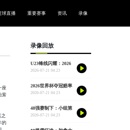
篮球直播
重要赛事
资讯
录像
录像回放
U23锋线闪耀：2026
世界杯小组赛个人进
2026-07-21 04:23
球全记录
2026世界杯夺冠赔率
一座
剧烈震荡：国际顶级
2026-07-21 04:23
始萦
机构最新榜单出炉
48强赛制下：小组第
三的出局线算法与晋
2026-07-21 04:23
冕之
级门槛推演
年的
间、