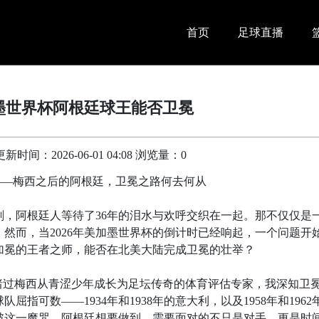
首页
足球直播
加墨世界杯阿根廷球王能否卫冕
时间：2026-06-01 04:08 浏览量：0
？——梅西之后的阿根廷，卫冕之路何去何从
一刻，阿根廷人等待了36年的泪水与欢呼交织在一起。那不仅仅是
然而，当2026年美加墨世界杯的倒计时已经响起，一个问题开
加冕的王者之师，能否在北美大陆完成卫冕的壮举？
睹过梅西从青涩少年成长为足坛传奇的体育评估专家，我深知卫
指可数——1934年和1938年的意大利，以及1958年和1962
破这一魔咒。阿根廷想要做到，需要面对的不只是对手，更是时