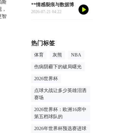
帕斯
**情感裂痕与数据博
现，
弈：2026世界杯舆论
2026-07-21 04:22
更智
风暴的多维解构**
热门标签
体育
灰熊
NBA
伤病阴霾下的破局曙光
2026世界杯
点球大战让多少英雄泪洒
赛场
2026世界杯：欧洲16席中
第五档球队的
2026年世界杯预选赛进球