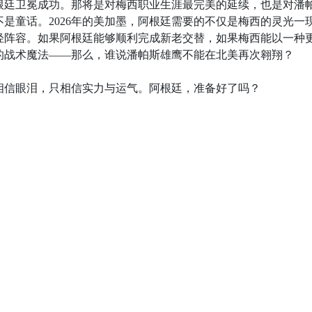
根廷卫冕成功。那将是对梅西职业生涯最完美的延续，也是对潘
是童话。2026年的美加墨，阿根廷需要的不仅是梅西的灵光一
轻阵容。如果阿根廷能够顺利完成新老交替，如果梅西能以一种
的战术魔法——那么，谁说潘帕斯雄鹰不能在北美再次翱翔？
相信眼泪，只相信实力与运气。阿根廷，准备好了吗？