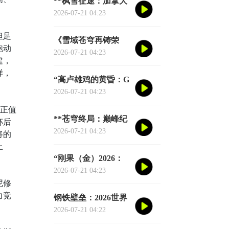
**枫雪征途：加拿大
足球的2026黎明之战
2026-07-21 04:23
**
但足
《雪域苍穹再铸荣
跑动
光：阿根廷三冠史
2026-07-21 04:23
建，
诗》
样，
“高卢雄鸡的黄昏：G
组权力版图的重组与
2026-07-21 04:23
裂变”
人正值
**苍穹终局：巅峰纪
杯后
元·不灭之冠**
2026-07-21 04:23
将的
上
“刚果（金）2026：
赤道雄狮再踏征途”
2026-07-21 04:23
尼修
力竞
钢铁壁垒：2026世界
杯小组赛防守体系的
2026-07-21 04:22
极致博弈