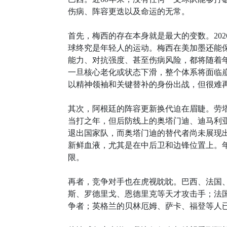
伤病、阵容更迭以及命运的无常。
首先，梅西的存在本身就是最大的变数。20
球终究是年轻人的运动。梅西在美加墨还能
能力、对抗强度、甚至伤病风险，都将随着
一旦核心老化或状态下滑，整个体系将面临崩
以精神领袖和关键替补的身份出战，但很难再
其次，阿根廷的阵容更新换代迫在眉睫。劳塔
当打之年，但后防线上的奥塔门迪、迪马利
退出国家队，而奥塔门迪的替代者尚未展现
新鲜血液，尤其是在中后卫和边锋位置上。
限。
再者，竞争对手也在虎视眈眈。巴西、法国
斯、罗德里戈、恩德里克等天才攻击手；法
争者；英格兰的贝林厄姆、萨卡、福登等人