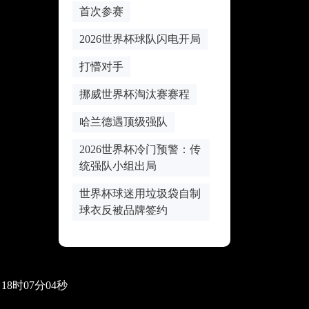
首次参赛
2026世界杯球队闪电开局
打懵对手
挪威世界杯淘汰赛赛程
哈兰德遇顶级强队
2026世界杯冷门预警：传
统强队小组出局
世界杯球迷用垃圾袋自制
球衣反被品牌签约
2日18时07分04秒