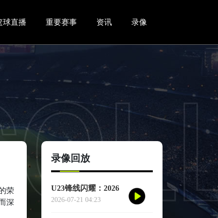
篮球直播
重要赛事
资讯
录像
情
录像回放
U23锋线闪耀：2026
的荣
世界杯小组赛个人进
2026-07-21 04:23
而深
球全记录