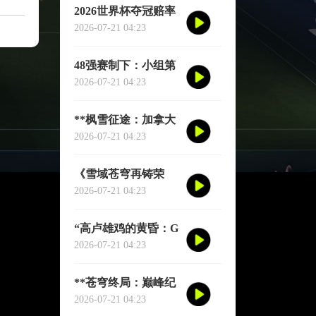
2026世界杯夺冠赔率
剧烈震荡：国际顶级
2026-07-21 04:23
机构最新榜单出炉
48强赛制下：小组第
三的出局线算法与晋
2026-07-21 04:23
级门槛推演
**枫雪征途：加拿大
足球的2026黎明之战
2026-07-21 04:23
**
《雪域苍穹再铸荣
光：阿根廷三冠史
2026-07-21 04:23
诗》
“高卢雄鸡的黄昏：G
组权力版图的重组与
2026-07-21 04:23
裂变”
**苍穹终局：巅峰纪
元·不灭之冠**
2026-07-21 04:23