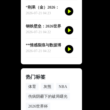
“刚果（金）2026：
赤道雄狮再踏征途”
2026-07-21 04:23
钢铁壁垒：2026世界
杯小组赛防守体系的
2026-07-21 04:22
极致博弈
**情感裂痕与数据博
弈：2026世界杯舆论
2026-07-21 04:22
风暴的多维解构**
热门标签
体育
灰熊
NBA
伤病阴霾下的破局曙光
2026世界杯