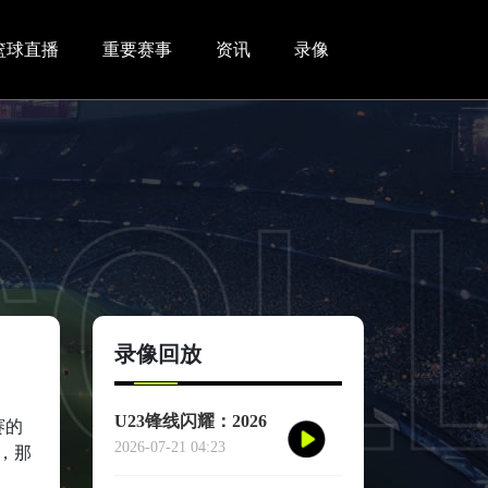
篮球直播
重要赛事
资讯
录像
录像回放
U23锋线闪耀：2026
赛的
世界杯小组赛个人进
2026-07-21 04:23
，那
球全记录