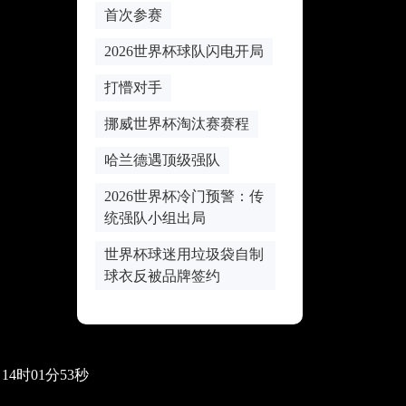
首次参赛
2026世界杯球队闪电开局
打懵对手
挪威世界杯淘汰赛赛程
哈兰德遇顶级强队
2026世界杯冷门预警：传
统强队小组出局
世界杯球迷用垃圾袋自制
球衣反被品牌签约
0日14时01分53秒