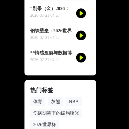
“刚果（金）2026：
赤道雄狮再踏征途”
2026-07-21 04:23
钢铁壁垒：2026世界
杯小组赛防守体系的
2026-07-21 04:22
极致博弈
**情感裂痕与数据博
弈：2026世界杯舆论
2026-07-21 04:22
风暴的多维解构**
热门标签
体育
灰熊
NBA
伤病阴霾下的破局曙光
2026世界杯