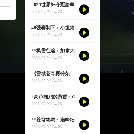
2026世界杯夺冠赔率
剧烈震荡：国际顶级
2026-07-21 04:23
机构最新榜单出炉
48强赛制下：小组第
三的出局线算法与晋
2026-07-21 04:23
级门槛推演
**枫雪征途：加拿大
足球的2026黎明之战
2026-07-21 04:23
**
《雪域苍穹再铸荣
光：阿根廷三冠史
2026-07-21 04:23
诗》
“高卢雄鸡的黄昏：G
组权力版图的重组与
2026-07-21 04:23
裂变”
**苍穹终局：巅峰纪
元·不灭之冠**
2026-07-21 04:23