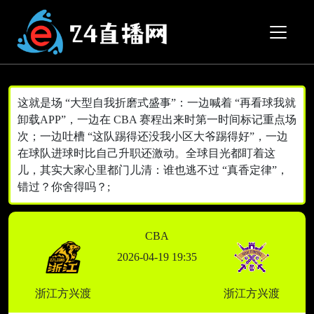
这就是场 “大型自我折磨式盛事”：一边喊着 “再看球我就
卸载APP”，一边在 CBA 赛程出来时第一时间标记重点场
次；一边吐槽 “这队踢得还没我小区大爷踢得好”，一边
在球队进球时比自己升职还激动。全球目光都盯着这
儿，其实大家心里都门儿清：谁也逃不过 “真香定律”，
错过？你舍得吗？;
CBA
2026-04-19 19:35
浙江方兴渡
浙江方兴渡