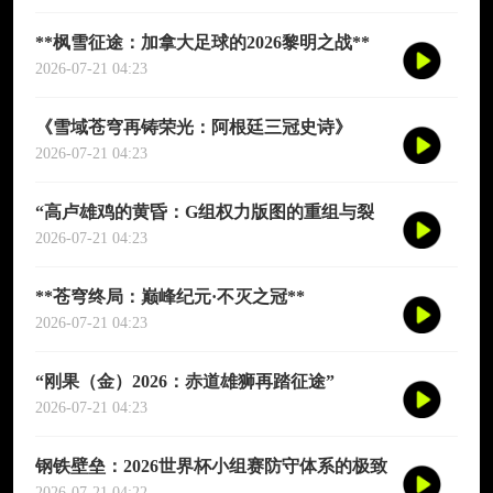
**枫雪征途：加拿大足球的2026黎明之战**
2026-07-21 04:23
《雪域苍穹再铸荣光：阿根廷三冠史诗》
2026-07-21 04:23
“高卢雄鸡的黄昏：G组权力版图的重组与裂
变”
2026-07-21 04:23
**苍穹终局：巅峰纪元·不灭之冠**
2026-07-21 04:23
“刚果（金）2026：赤道雄狮再踏征途”
2026-07-21 04:23
钢铁壁垒：2026世界杯小组赛防守体系的极致
博弈
2026-07-21 04:22