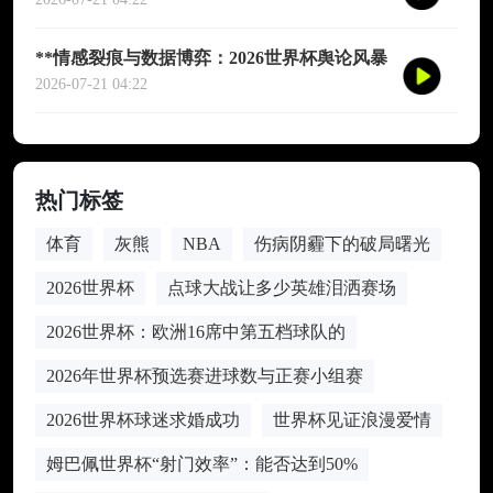
**情感裂痕与数据博弈：2026世界杯舆论风暴
的多维解构**
2026-07-21 04:22
热门标签
体育
灰熊
NBA
伤病阴霾下的破局曙光
2026世界杯
点球大战让多少英雄泪洒赛场
2026世界杯：欧洲16席中第五档球队的
2026年世界杯预选赛进球数与正赛小组赛
2026世界杯球迷求婚成功
世界杯见证浪漫爱情
姆巴佩世界杯“射门效率”：能否达到50%