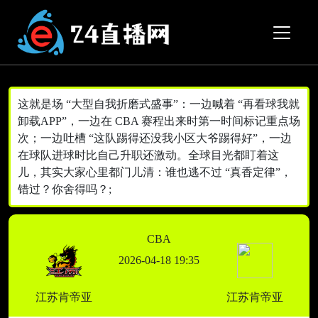
这就是场 “大型自我折磨式盛事”：一边喊着 “再看球我就
卸载APP”，一边在 CBA 赛程出来时第一时间标记重点场
次；一边吐槽 “这队踢得还没我小区大爷踢得好”，一边
在球队进球时比自己升职还激动。全球目光都盯着这
儿，其实大家心里都门儿清：谁也逃不过 “真香定律”，
错过？你舍得吗？;
CBA
2026-04-18 19:35
江苏肯帝亚
江苏肯帝亚