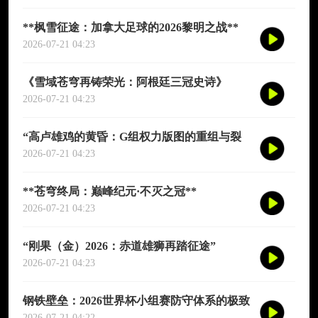
**枫雪征途：加拿大足球的2026黎明之战**
2026-07-21 04:23
《雪域苍穹再铸荣光：阿根廷三冠史诗》
2026-07-21 04:23
“高卢雄鸡的黄昏：G组权力版图的重组与裂
变”
2026-07-21 04:23
**苍穹终局：巅峰纪元·不灭之冠**
2026-07-21 04:23
“刚果（金）2026：赤道雄狮再踏征途”
2026-07-21 04:23
钢铁壁垒：2026世界杯小组赛防守体系的极致
博弈
2026-07-21 04:22