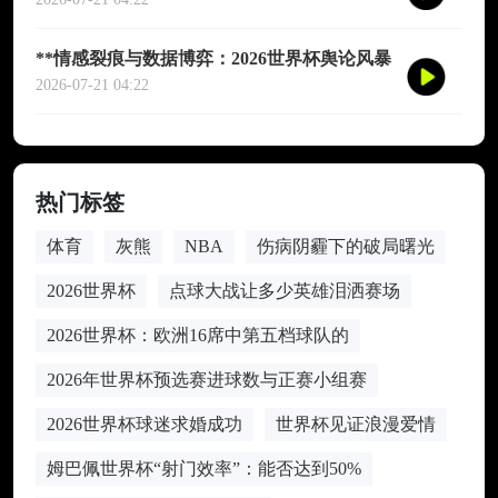
**情感裂痕与数据博弈：2026世界杯舆论风暴
的多维解构**
2026-07-21 04:22
热门标签
体育
灰熊
NBA
伤病阴霾下的破局曙光
2026世界杯
点球大战让多少英雄泪洒赛场
2026世界杯：欧洲16席中第五档球队的
2026年世界杯预选赛进球数与正赛小组赛
2026世界杯球迷求婚成功
世界杯见证浪漫爱情
姆巴佩世界杯“射门效率”：能否达到50%