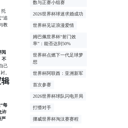
数与正赛小组赛
。托
2026世界杯球迷求婚成功
“追
与教
世界杯见证浪漫爱情
姆巴佩世界杯“射门效
率”：能否达到50%
赛阅
世界杯点燃下一代足球梦
，不
想
自己
反衬。
世界杯阿联酋：亚洲新军
逻辑
首次参赛
2026世界杯球队闪电开局
能
“每
打懵对手
允许
册严
挪威世界杯淘汰赛赛程