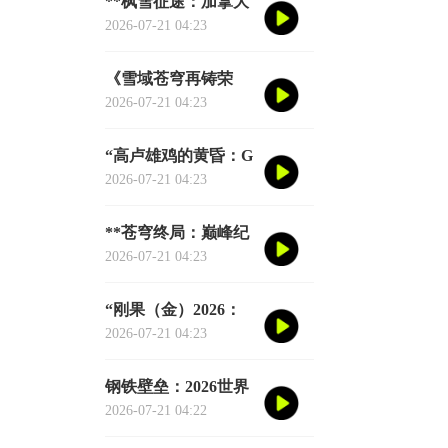
**枫雪征途：加拿大
足球的2026黎明之战
2026-07-21 04:23
**
《雪域苍穹再铸荣
光：阿根廷三冠史
2026-07-21 04:23
诗》
“高卢雄鸡的黄昏：G
组权力版图的重组与
2026-07-21 04:23
裂变”
**苍穹终局：巅峰纪
元·不灭之冠**
2026-07-21 04:23
“刚果（金）2026：
赤道雄狮再踏征途”
2026-07-21 04:23
钢铁壁垒：2026世界
杯小组赛防守体系的
2026-07-21 04:22
极致博弈