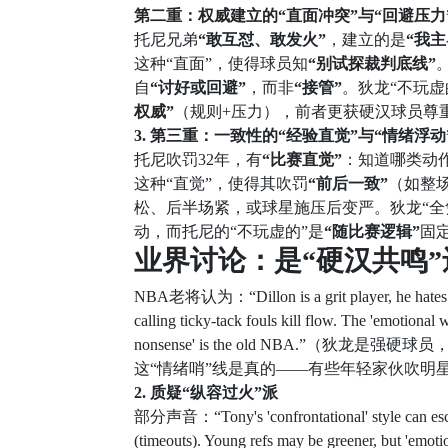
第二重：权威建立的“直面冲突”与“回避压力
托尼兄弟
“敢互怼、敢发火”
，建立的是
“我主
这种“直面”，使得球员知
“别试探裁判底线”
自
“讨好或回避”
，而非
“接管”
。狄龙“不玩虚
权威”
（规则+压力），前者更获硬汉球员尊
3. 第三重：一致性的“经验直觉”与“情绪浮动
托尼吹罚32年，有
“比赛直觉”
：知道哪类动
这种“直觉”，使得其吹罚
“前后一致”
（如整
松、后半场紧，或球星施压后变严。狄龙“全
动，而托尼的“不玩虚的”是
“随比赛逻辑”
固
业界讨论：是“硬汉共鸣”
NBA老将认为：“Dillon is a grit player, he hates soft 
calling ticky-tack fouls kill flow. The 'emotional
nonsense' is the old NBA.
这“情绪哨”线是真的——有些年轻家伙吹明星
2. 质疑“纵容过火”派
部分声音：“Tony's 'confrontational' style can escal
(timeouts). Young refs may be greener, but 'emotion