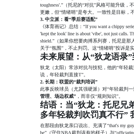
toughness'.”（托尼的“对抗”风格
更嫩，但“情绪哨”是夸大。一致性是目标，不
3. 中立派：看“季后赛适配”
《体育画记》总结：“If you want a chippy series, Tony i
'kept the look' line is about 'vibe', not just calls.
shield.”（如果你想要肉搏系列赛，托尼
关于“氛围”，不止判罚。这“情绪哨”投诉是
未来展望：从“狄龙语录”
狄龙（太阳）常涉对抗与技犯，他的“年轻裁
说，年轻裁判直接T”。
2. 长期：联盟的“裁判培训”
此事反映球员（尤其强硬派）对“年轻裁判一
管理、场边权威”
，而非仅“规则知识”。
结语：当“狄龙：托尼兄弟
多年轻裁判吹罚真不行”
在那段由狄龙亲口说出、充满了“that's my guy”（那是我
be”（守住NBA裁判该有的样子）与“officiati