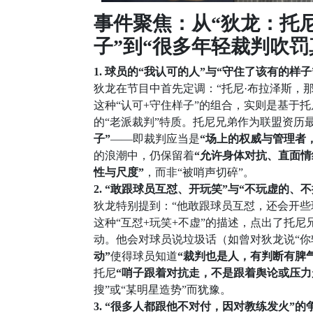
事件聚焦：从“狄龙：托
子”到“很多年轻裁判吹罚
1. 球员的“我认可的人”与“守住了该有的样子
狄龙在节目中首先定调：“托尼·布拉泽斯，
这种“认可+守住样子”的组合，实则是基于托尼·布
的“老派裁判”特质。托尼兄弟作为联盟资历
子”
——即裁判应当是
“场上的权威与管理者
的浪潮中，仍保留着
“允许身体对抗、直面情
性与尺度”
，而非“被哨声切碎”。
2. “敢跟球员互怼、开玩笑”与“不玩虚的、
狄龙特别提到：“他敢跟球员互怼，还会开些
这种“互怼+玩笑+不虚”的描述，点出了托
动。他会对球员说垃圾话（如曾对狄龙说“你
动”
使得球员知道
“裁判也是人，有判断有脾气
托尼
“哨子跟着对抗走，不是跟着舆论或压力
搜”或“某明星造势”而犹豫。
3. “很多人都跟他不对付，因对教练发火”的