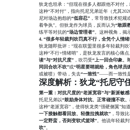
狄龙也坦承：“但现在很多人都跟他不对付，
这种“不对付”，指向托尼兄弟近年（尤其2
尼对场边抱怨的
“低容忍”
，常导致技术犯规或
着争执”。但狄龙作为球员，反而认为
“敢跟
练平等对抗的
“场边管理者”
。这种视角，揭
4. “很多年轻裁判吹罚真不行，全凭个人情
狄龙随即批评：“现在联盟里很多年轻裁判吹
这种“不行+情绪哨”，是狄龙发言的核心痛
读”与“对抗尺度”
，吹罚受
“上一回合印象、
同回合吹不吹”
或
“明星要哨就给，角色球员
或被喷）带动，失去
“一致性”
——而一致性是
深度解析：狄龙“托尼守住
第一重：对抗尺度的“老派宽容”与“新派敏感
托尼兄弟以
“鼓励身体对抗、正常碰撞不吹、
这种“老派宽容”，使得狄龙类“强硬侧翼”知
一下接触都看回放、轻微拉拽就吹”
，导致比
一定野蛮，否则变软式篮球”
。他说年轻裁判
吹”
。