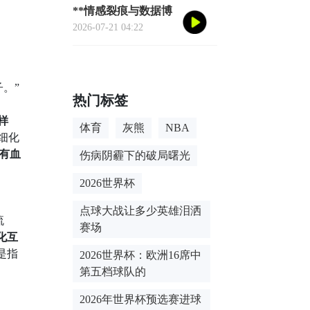
**情感裂痕与数据博
弈：2026世界杯舆论
2026-07-21 04:22
风暴的多维解构**
。”
热门标签
样
体育
灰熊
NBA
细化
“有血
伤病阴霾下的破局曙光
2026世界杯
点球大战让多少英雄泪洒
流
赛场
化互
是指
2026世界杯：欧洲16席中
第五档球队的
2026年世界杯预选赛进球