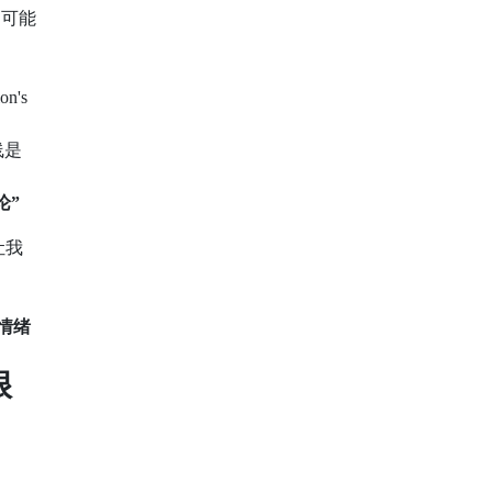
判可能
on's
线是
论”
让我
情绪
很