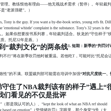
可能升级，不管理。教练恨他有理由——他无视战术需求（暂停）。年轻裁
是“老派强硬”。）
s the guy. If you want a by-the-book series, young refs fit. Dill
 The 'emotional whistle' complaint is the substance. Tony's 32 years is the
是那人。如果你想要按书系列赛，年轻裁判适合。狄龙的“守住样子”
实质。托尼32年是盾。）
到“裁判文化”的两条线
1. 短期：新季的“判罚讨
判不行”将在新季吹罚他时被重温。若他吃T，可能对比“托尼会
致性”的不满。联盟裁判部可能需在培训中加强
“对抗尺度统一、
守住了NBA裁判该有的样子”遇上“
 我们看见的不仅是批评
认可的人）、“kept the look of what an NBA ref should
ng based on emotion”（凭情绪吹罚）字眼里，那个身穿“9号（太