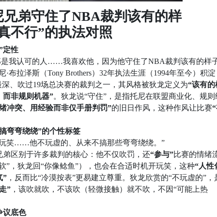
尼兄弟守住了NBA裁判该有的样
真不行”的执法对照
”定性
那是我认可的人……我喜欢他，因为他守住了NBA裁判该有的样子
拉泽斯（Tony Brothers）32年执法生涯（1994年至今）积淀
最深、吹过19场总决赛的裁判之一，其风格被狄龙定义为
“该有的
，而非规则机器”
。狄龙说“守住”，是指托尼在联盟商业化、规则
绪冲突、用经验而非仅手册判罚”
的旧日作风，这种作风让比赛
不搞弯弯绕绕”的个性标签
玩笑……他不玩虚的、从来不搞那些弯弯绕绕。”
尼兄弟区别于许多裁判的核心：他不仅吹罚，还
“参与”
比赛的情绪
软”，狄龙回“你像鲶鱼”），也会在合适时机开玩笑，这种
“人性
”
，反而比“冷漠按表”更易建立尊重。狄龙欣赏的“不玩虚的”，
走”
，该吹就吹，不该吹（轻微接触）就不吹，不因“可能上热
争议底色