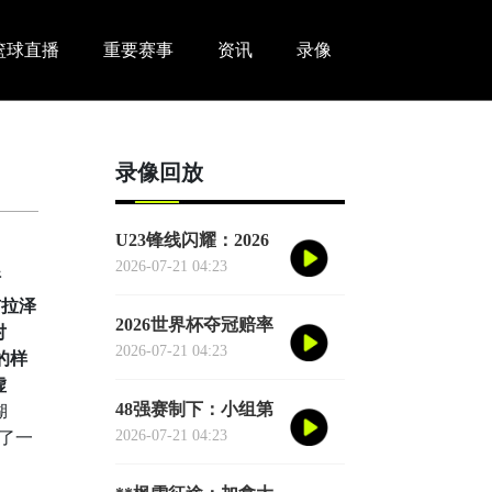
篮球直播
重要赛事
资讯
录像
录像回放
U23锋线闪耀：2026
世界杯小组赛个人进
2026-07-21 04:23
斯
球全记录
布拉泽
2026世界杯夺冠赔率
对
剧烈震荡：国际顶级
2026-07-21 04:23
的样
机构最新榜单出炉
虚
48强赛制下：小组第
湖
三的出局线算法与晋
2026-07-21 04:23
了一
级门槛推演