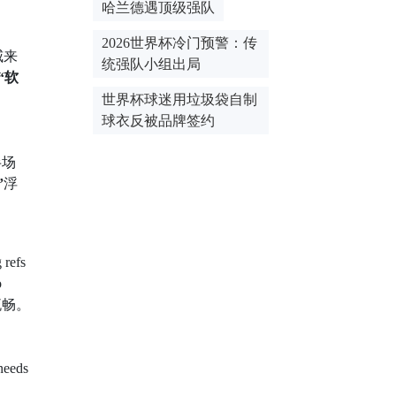
哈兰德遇顶级强队
2026世界杯冷门预警：传
威来
统强队小组出局
“软
世界杯球迷用垃圾袋自制
球衣反被品牌签约
半场
”
浮
 refs
o
流畅。
needs