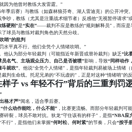
就因为他曾对教练大发雷霆。”
026年季后赛）与教练（如森林狼芬奇、湖人雷迪克）的公开冲突
争吵，教练（尤其是注重战术细节者）反感他“无视暂停请求”或
教练硬刚”
是
“实在”
——裁判不应是教练的“规则解释员”，而应是
示了球员与教练对裁判角色的天然分歧。
绪吹哨”的批判
罚水平真不行。他们全凭个人情绪吹哨。”
点。他认为部分年轻裁判（可能指近年新晋或替补裁判）缺乏
“比
球员名气、主场观众压力、自己是否被喷”
影响，导致
“同样动作
缠斗就吹”
。他说“全凭个人情绪”，是指年轻裁判易被场上情绪（
裁判生命线。托尼兄弟的“不玩虚的”，正是对这种“情绪哨”的
样子 vs 年轻不行”背后的三重判罚
”
出格才严”
闻名，适合季后赛。
道
“什么动作能吃，什么不能”
，比赛更流畅。而部分年轻裁判可
赛碎裂，球员不敢对抗。狄龙“守住该有的样子”，是指
“NBA应
“不行”，是指他们未掌握
“何时松、何时紧”
的节奏，只会
“按手