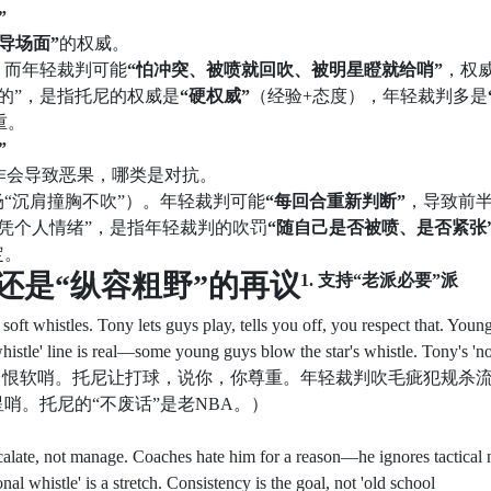
”
导场面”
的权威。
。而年轻裁判可能
“怕冲突、被喷就回吹、被明星瞪就给哨”
，权
的”，是指托尼的权威是
“硬权威”
（经验+态度），年轻裁判多是
重。
”
作会导致恶果，哪类是对抗。
场“沉肩撞胸不吹”）。年轻裁判可能
“每回合重新判断”
，导致前
凭个人情绪”，是指年轻裁判的吹罚
“随自己是否被喷、是否紧张
定。
还是“纵容粗野”的再议
1. 支持“老派必要”派
whistles. Tony lets guys play, tells you off, you respect that. Young
 whistle' line is real—some young guys blow the star's whistle. Tony's 'n
”（狄龙是强硬球员，恨软哨。托尼让打球，说你，你尊重。年轻裁判吹毛疵犯规杀
哨。托尼的“不废话”是老NBA。）
ate, not manage. Coaches hate him for a reason—he ignores tactical 
al whistle' is a stretch. Consistency is the goal, not 'old school