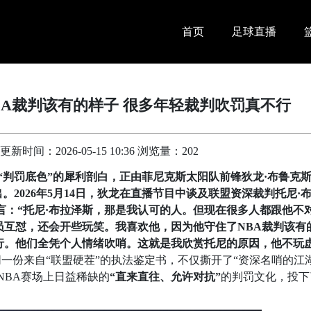
首页
足球直播
BA裁判该有的样子 很多年轻裁判吹罚真不行
时间：2026-05-15 10:36 浏览量：202
关于“判罚底色”的犀利剖白，正由菲尼克斯太阳队前锋狄龙·布鲁克
地抛出。2026年5月14日，狄龙在直播节目中谈及联盟资深裁判托尼·
”）时直言：“托尼·布拉泽斯，那是我认可的人。但现在很多人都跟他不
员互怼，还会开些玩笑。我喜欢他，因为他守住了NBA裁判该有
行。他们全凭个人情绪吹哨。这就是我欣赏托尼的原因，他不玩
一份来自“联盟硬茬”的执法鉴定书，不仅撕开了“资深名哨的江
NBA赛场上日益稀缺的
“直来直往、允许对抗”
的判罚文化，投下