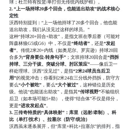
球；杜兰特有投篮/单打但无传统内线护框）。
2. “上一场持球20多个回合，也能送出助攻”的战术核心
定性
沃西特别提到：“上一场他持球了20多个回合，他也能
送出助攻，我们从没见过这样的球员。”
这种“持球20+回合+助攻”，是指文班在季后赛（可能对
阵森林狼G5或G6）中，不仅是
“终结者”
，还是
“发起
者”
。传统2米20+内线（如奥尼尔、罗宾逊）持球20回
合多为
“背身要位-转身勾手”
；文班持球20回合是
“挡拆
持球、三分干拔、突破分球、肘区策应”
——像后卫一
样处理球。沃西“没见过”，是指
“2米24球员当后卫
用”
的视觉冲击：你看到2米24在三分线外挡拆，防守方
要么
“小个被吃”
，要么
“大个被过”
，这种错位是历史
级。他说“也能送出助攻”，是指其
“传球视野”
不输组织
后卫（如本场可能5+助），使得“结合体”不仅是得分，
更是
“进攻发起点”
。
3. 三传奇特质的“具体映射”：库里（远射/牵制）、科
比（单打/技术）、拉塞尔（防守/统治）
沃西虽未逐条展开，但“库里+科比+拉塞尔”的排列，指