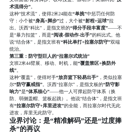
术流得分”
。
这种“技术流”，使得2米24能在
“单挑”
中惩罚任何防
守：小个被
“身高+脚步”
过，大个被
“射程+运球”
拉
出。沃西“科比”，是指文班的
“得分手段丰富度”
——不
是“暴力扣篮”，而是
“阅读-假动作-出手”
的科比式。他
说“结合体”，是指文班有
“科比单打+拉塞尔防守”
双端
统治。
第三重：防守型巨人的“拉塞尔式统治”
文班2米44臂展、移动、时机，能
“覆盖禁区+换防外
线”
。
这种“覆盖”，使得对手
“放弃篮下轻易出手”
，类似拉塞
尔
“防守赢戒指”
。沃西“拉塞尔”，是指文板的
“防守影
响力”
是
“体系核心”
——他一人可撑起防守体系（换
防、弱侧盖帽、篮板起跳）。他说“结合体”，是指文班
有
“拉塞尔防守+库里进攻”
的全能，而拉塞尔时代无此
进攻，库里无此防守。
业界讨论：是“精准解码”还是“过度捧
杀”的再议