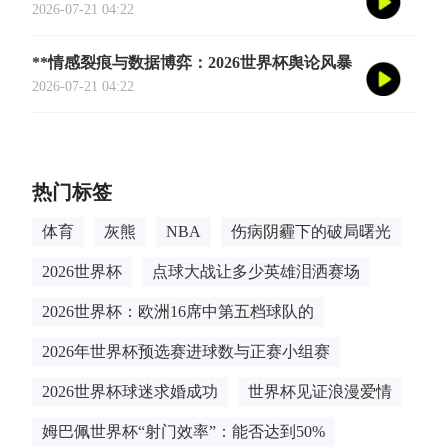
博弈
2026-07-21 04:22
**情感裂痕与数据博弈：2026世界杯舆论风暴
的多维解构**
2026-07-21 04:22
热门标签
体育
灰熊
NBA
伤病阴霾下的破局曙光
2026世界杯
点球大战让多少英雄泪洒赛场
2026世界杯：欧洲16席中第五档球队的
2026年世界杯预选赛进球数与正赛小组赛
2026世界杯球迷求婚成功
世界杯见证浪漫爱情
姆巴佩世界杯“射门效率”：能否达到50%