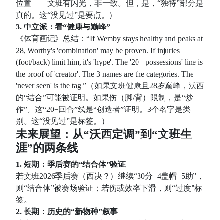
位置——文班有闪光，非一致。但，是，“独特”部分是
真的。这“没见过”是要点。）
3. 中立派：看“健康与巅峰”
《体育画记》总结：“If Wemby stays healthy and peaks at
28, Worthy's 'combination' may be proven. If injuries
(foot/back) limit him, it's 'hype'. The '20+ possessions' line is
the proof of 'creator'. The 3 names are the categories. The
'never seen' is the tag.”（如果文班健康且28岁巅峰，沃西
的“结合”可能被证明。如果伤（脚/背）限制，是“炒
作”。这“20+回合”线是“创造者”证明。3个名字是类
别。这“没见过”是标签。）
未来展望：从“沃西定调”到“文班生
涯”的两条线
1. 短期：季后赛的“结合体”验证
若文班2026季后赛（西决？）继续“30分+4盖帽+5助”，
则“结合体”被赛场验证；若伤或效率下滑，则“过度”标
签。
2. 长期：历史的“新物种”叙事