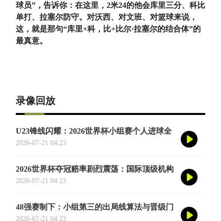
球员”，告诉你：在这里，2米24的他会库里三分、科比
单打、拉塞尔防守。对沃西、对文班、对篮球来说，
这，就是那句“库里+科，比+比尔·拉塞尔的结合体”的
最真意。
录像回放
U23锋线闪耀：2026世界杯小组赛个人进球全
记录
2026-07-21 04:23
2026世界杯夺冠赔率剧烈震荡：国际顶级机构
最新榜单出炉
2026-07-21 04:23
48强赛制下：小组第三的出局线算法与晋级门
槛推演
2026-07-21 04:23