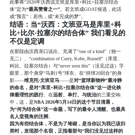
此事将“2026年沃西说文班是库里+科比+拉塞尔结合
体”定为
“最高赞誉之一”
。若文班成GOAT候选，此话
成“预言”；若伤，成“未完成的梦”。
结语：当“沃西：文班亚马是库里+科
比+比尔·拉塞尔的结合体” 我们看见的
不仅是定调
在那段由沃西亲口说出、充满了“one of a kind”（独一
无二）、“combination of Curry, Kobe, Russell”（库里、
科比、拉塞尔结合）与“never seen this”（没见过这）字
眼里，那个身穿“马刺1号”球衣、在“持球20回合”的身
影——
维克托·文班亚马
——是
对“篮球新物种”最冷静
的命名，是对“库里+科比+拉塞尔结合体”这一进化铁
律最理性的践行
。在
远射、单打、与统治
的三重交响
中，这，是
NBA 2026年5月14日的这个节目清晨，
为“何为结合体”这一命题，写下的最令人清醒、也最具
名人堂视角的注脚
。
因为有些结合体，不是为了堆砌，是当你以为我已该归
类时，发现那个名宿，正指着那句“我们没见过这样的