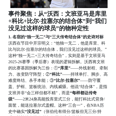
事件聚焦：从“沃西：文班亚马是库里
+科比+比尔·拉塞尔的结合体”到“我们
没见过这样的球员”的物种定性
1. 名宿的“独一无二”与“三大传奇结合体”的史诗对标
沃西在节目中开宗明义：“他独一无二，他是库里、科
比与比尔·拉塞尔的结合体，我们没见过这样的球员。”
这种“独一无二+三大传奇结合”，实则是基于文班亚马
2025-26赛季（季后赛）表现的逻辑拆解。沃西将文班
的比赛基因拆解为三份：①
“库里”
——外线射程、牵制
力、改变防守阵型；②
“科比”
——持球单打、脚步、高
难度终结、杀手本能；③
“比尔·拉塞尔”
——防守覆
盖、护框、篮板统治、内线威慑。他说“结合体”，是指
文班并非“会三样但都不精”，而是
“每样都达传奇
级”
——2米24身高能投库里式三分，能打科比式背身/
面筐，能送拉塞尔式盖帽。这种“三合一”，在NBA历
史中确实
“没见过”
（张伯伦有得分/篮板但无三分/持