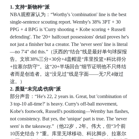
1. 支持“新物种”派
NBA观察家认为：“Worthy's 'combination' line is the best
single-sentence scouting report. Wemby's 38% 3PT + 30
PPG + 4 BPG is 'Curry shooting + Kobe scoring + Russell
defending'. The '20+ halfcourt possessions' detail proves he's
not just a finisher but a creator. The 'never seen' line is literal
—no 7'4" did this.”（沃西的“结合”线是最好单句球探报
告。文班38%三分+30分+4盖帽是“库里投篮+科比得分
+拉塞尔防守”。这“20+半场回合”细节证明他不只终结
者而是创造者。这“没见过”线是字面——无7尺4做过
这。）
2. 质疑“未完成/伤病”派
部分声音：“He's 22, 2 years in. Great, but 'combination of
3 top-10 all-time?' is heavy. Curry's off-ball movement,
Kobe's footwork, Russell's positioning—Wemby has flashes,
not consistency. But yes, the 'unique' part is true. The 'never
seen' is the takeaway.”（他22岁，2年。伟大，但“3个前
10历史结合？”重。库里无球移动、科比脚步、拉塞尔