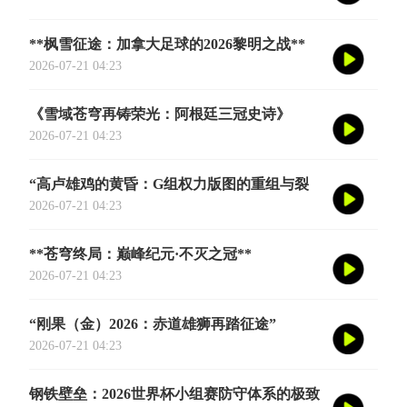
**枫雪征途：加拿大足球的2026黎明之战**
2026-07-21 04:23
《雪域苍穹再铸荣光：阿根廷三冠史诗》
2026-07-21 04:23
“高卢雄鸡的黄昏：G组权力版图的重组与裂
变”
2026-07-21 04:23
**苍穹终局：巅峰纪元·不灭之冠**
2026-07-21 04:23
“刚果（金）2026：赤道雄狮再踏征途”
2026-07-21 04:23
钢铁壁垒：2026世界杯小组赛防守体系的极致