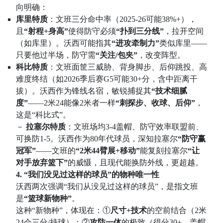
向明确：
库里特质
：文班三分命中率（2025-26可能38%+），
且
“射程+身高”
使得防守必须
“扑到三分线”
，拉开空间
（如库里）。沃西可能指其
“进攻牵制力”
类似库里——
只要他过半场，防守需
“关注/包夹”
，改变阵型。
科比特质
：文班面筐三威胁、背身脚步、后仰跳投、高
难度终结（如2026季后赛G5可能30+分，含中距离干
拔）。沃西作为锋线名宿，敏锐捕捉其
“技术细腻
度”
——2米24能像2米者一样
“刺探步、收球、后仰”
，
这是“科比式”。
－
拉塞尔特质
：文班场均3-4盖帽、防守效率联盟前、
可换防1-5。沃西作为80年代球员，深知拉塞尔
“防守赢
冠军”
——文班的
“2米44臂展+移动”
能复刻拉塞尔
“让
对手放弃篮下”
的威慑，且现代能换防外线，更超越。
4. “我们没见过这样的球员”的物种唯一性
沃西两次强调“我们从没见过这样的球员”，是指文班
是
“篮球新物种”
。
这种“新物种”，体现在：①
尺寸+技术
的空前结合（2米
24会三分/持球）；②
攻防一体
的极致（得分30+，盖帽