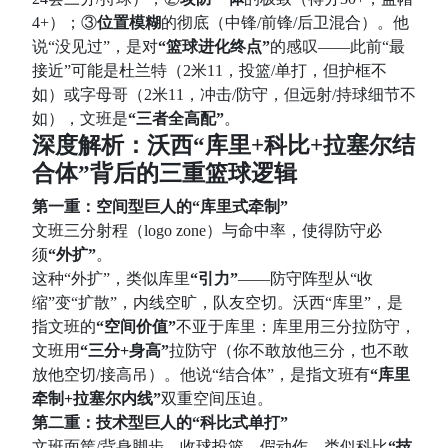
4+）；③
位置模糊
的彻底（中锋/前锋/后卫混合）。他
说“没见过”，是对
“篮球进化终点”
的感叹——此前“最
接近”可能是杜兰特（2米11，投篮/单打，但护框不
如）或字母哥（2米11，冲击/防守，但远射/持球细节不
如），文班是
“三者全高配”
。
深度解析：沃西“库里+科比+拉塞尔结
合体”背后的三重篮球逻辑
第一重：空间型巨人的“库里式牵制”
文班三分射程（logo zone）与命中率，使得防守必
须
“外扩”
。
这种“外扩”，类似库里
“引力”
——防守阵型从“收
缩”变“扩散”，内线空旷，队友空切。沃西“库里”，是
指文班的
“空间价值”
不亚于库里：库里用三分拉防守，
文班用
“三分+身高”
拉防守（你不敢放他三分，也不敢
放他空切/接高吊）。他说“结合体”，是指文班有
“库里
牵制+拉塞尔内线”
双重空间压迫。
第二重：技术型巨人的“科比式单打”
文班面筐/背身脚步、收球投篮、假动作，类似科比
“技