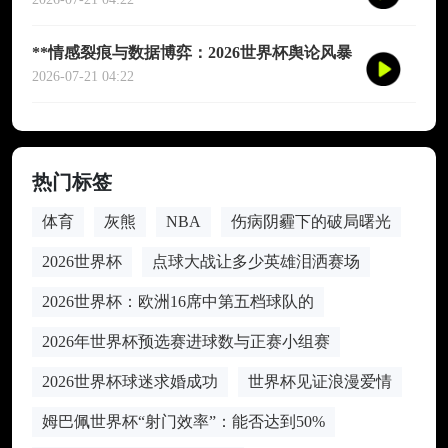
**情感裂痕与数据博弈：2026世界杯舆论风暴
的多维解构**
2026-07-21 04:22
热门标签
体育
灰熊
NBA
伤病阴霾下的破局曙光
2026世界杯
点球大战让多少英雄泪洒赛场
2026世界杯：欧洲16席中第五档球队的
2026年世界杯预选赛进球数与正赛小组赛
2026世界杯球迷求婚成功
世界杯见证浪漫爱情
姆巴佩世界杯“射门效率”：能否达到50%