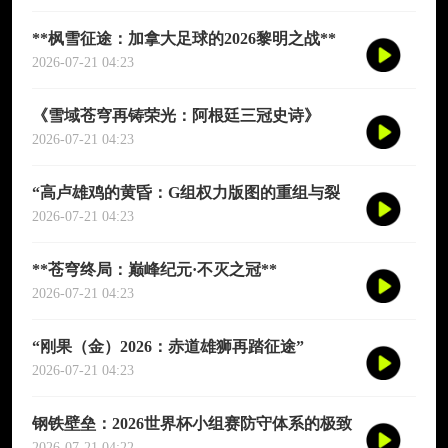
**枫雪征途：加拿大足球的2026黎明之战**
2026-07-21 04:23
《雪域苍穹再铸荣光：阿根廷三冠史诗》
2026-07-21 04:23
“高卢雄鸡的黄昏：G组权力版图的重组与裂
变”
2026-07-21 04:23
**苍穹终局：巅峰纪元·不灭之冠**
2026-07-21 04:23
“刚果（金）2026：赤道雄狮再踏征途”
2026-07-21 04:23
钢铁壁垒：2026世界杯小组赛防守体系的极致
博弈
2026-07-21 04:22